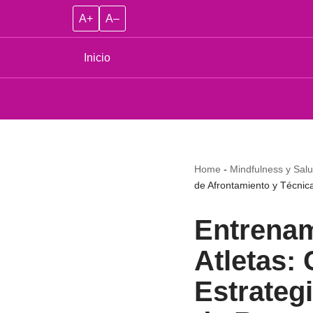
A+
A–
Inicio
Home
-
Mindfulness y Sal
de Afrontamiento y Técnic
Entrenam
Atletas:
Estrateg