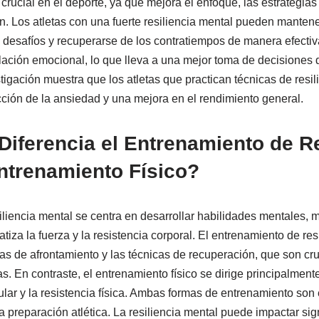
 crucial en el deporte, ya que mejora el enfoque, las estrategias
n. Los atletas con una fuerte resiliencia mental pueden manten
s desafíos y recuperarse de los contratiempos de manera efecti
lación emocional, lo que lleva a una mejor toma de decisiones 
tigación muestra que los atletas que practican técnicas de res
ión de la ansiedad y una mejora en el rendimiento general.
iferencia el Entrenamiento de Re
ntrenamiento Físico?
liencia mental se centra en desarrollar habilidades mentales, m
atiza la fuerza y la resistencia corporal. El entrenamiento de re
ias de afrontamiento y las técnicas de recuperación, que son cru
as. En contraste, el entrenamiento físico se dirige principalment
lar y la resistencia física. Ambas formas de entrenamiento son 
a preparación atlética. La resiliencia mental puede impactar sig