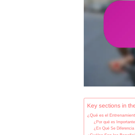
Key sections in the
¿Qué es el Entrenamiento
¿Por qué es Importante 
¿En Qué Se Diferencia 