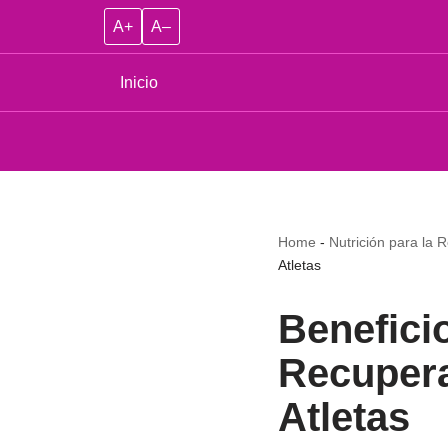
A+
A–
Inicio
Home
-
Nutrición para la R
Atletas
Benefici
Recupera
Atletas