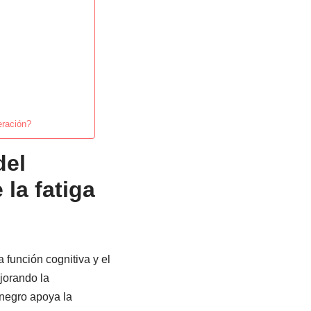
eración?
del
la fatiga
a función cognitiva y el
jorando la
 negro apoya la