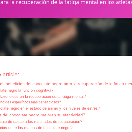
 article:
es beneficios del chocolate negro para la recuperación de la fatiga men
ate negro la función cognitiva?
lavonoides en la recuperación de la fatiga mental?
onoides específicos más beneficiosos?
late negro en el estado de ánimo y los niveles de estrés?
 del chocolate negro mejoran su efectividad?
taje de cacao a los resultados de recuperación?
ncias entre las marcas de chocolate negro?